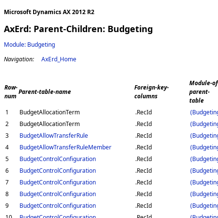
Microsoft Dynamics AX 2012 R2
AxErd: Parent-Children: Budgeting
Module: Budgeting
Navigation:
AxErd_Home
Module-of
Row-
Foreign-key-
Parent-table-name
parent-
num
columns
table
1
BudgetAllocationTerm
.RecId
(Budgetin
2
BudgetAllocationTerm
.RecId
(Budgetin
3
BudgetAllowTransferRule
.RecId
(Budgetin
4
BudgetAllowTransferRuleMember
.RecId
(Budgetin
5
BudgetControlConfiguration
.RecId
(Budgetin
6
BudgetControlConfiguration
.RecId
(Budgetin
7
BudgetControlConfiguration
.RecId
(Budgetin
8
BudgetControlConfiguration
.RecId
(Budgetin
9
BudgetControlConfiguration
.RecId
(Budgetin
10
BudgetControlConfiguration
.RecId
(Budgetin