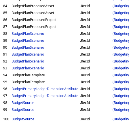
84
BudgetPlanProposedAsset
.RecId
(Budgetin
85
BudgetPlanProposedAsset
.RecId
(Budgetin
86
BudgetPlanProposedProject
.RecId
(Budgetin
87
BudgetPlanProposedProject
.RecId
(Budgetin
88
BudgetPlanScenario
.RecId
(Budgetin
89
BudgetPlanScenario
.RecId
(Budgetin
90
BudgetPlanScenario
.RecId
(Budgetin
91
BudgetPlanScenario
.RecId
(Budgetin
92
BudgetPlanScenario
.RecId
(Budgetin
93
BudgetPlanScenario
.RecId
(Budgetin
94
BudgetPlanTemplate
.RecId
(Budgetin
95
BudgetPlanTemplate
.RecId
(Budgetin
96
BudgetPrimaryLedgerDimensionAttribute
.RecId
(Budgetin
97
BudgetPrimaryLedgerDimensionAttribute
.RecId
(Budgetin
98
BudgetSource
.RecId
(Budgetin
99
BudgetSource
.RecId
(Budgetin
100
BudgetSource
.RecId
(Budgetin