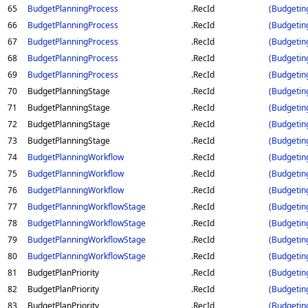
65
BudgetPlanningProcess
.RecId
(Budgetin
66
BudgetPlanningProcess
.RecId
(Budgetin
67
BudgetPlanningProcess
.RecId
(Budgetin
68
BudgetPlanningProcess
.RecId
(Budgetin
69
BudgetPlanningProcess
.RecId
(Budgetin
70
BudgetPlanningStage
.RecId
(Budgetin
71
BudgetPlanningStage
.RecId
(Budgetin
72
BudgetPlanningStage
.RecId
(Budgetin
73
BudgetPlanningStage
.RecId
(Budgetin
74
BudgetPlanningWorkflow
.RecId
(Budgetin
75
BudgetPlanningWorkflow
.RecId
(Budgetin
76
BudgetPlanningWorkflow
.RecId
(Budgetin
77
BudgetPlanningWorkflowStage
.RecId
(Budgetin
78
BudgetPlanningWorkflowStage
.RecId
(Budgetin
79
BudgetPlanningWorkflowStage
.RecId
(Budgetin
80
BudgetPlanningWorkflowStage
.RecId
(Budgetin
81
BudgetPlanPriority
.RecId
(Budgetin
82
BudgetPlanPriority
.RecId
(Budgetin
83
BudgetPlanPriority
.RecId
(Budgetin