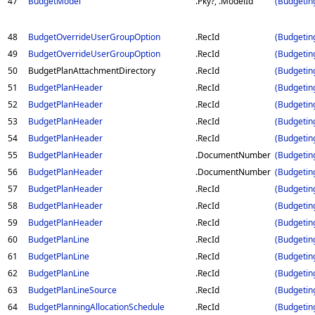
47
BudgetModel
.Pky?, .ModelId
(Budgetin
48
BudgetOverrideUserGroupOption
.RecId
(Budgetin
49
BudgetOverrideUserGroupOption
.RecId
(Budgetin
50
BudgetPlanAttachmentDirectory
.RecId
(Budgetin
51
BudgetPlanHeader
.RecId
(Budgetin
52
BudgetPlanHeader
.RecId
(Budgetin
53
BudgetPlanHeader
.RecId
(Budgetin
54
BudgetPlanHeader
.RecId
(Budgetin
55
BudgetPlanHeader
.DocumentNumber
(Budgetin
56
BudgetPlanHeader
.DocumentNumber
(Budgetin
57
BudgetPlanHeader
.RecId
(Budgetin
58
BudgetPlanHeader
.RecId
(Budgetin
59
BudgetPlanHeader
.RecId
(Budgetin
60
BudgetPlanLine
.RecId
(Budgetin
61
BudgetPlanLine
.RecId
(Budgetin
62
BudgetPlanLine
.RecId
(Budgetin
63
BudgetPlanLineSource
.RecId
(Budgetin
64
BudgetPlanningAllocationSchedule
.RecId
(Budgetin